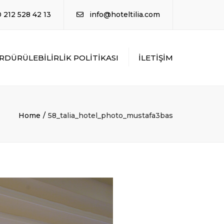
×
 212 528 42 13
info@hoteltilia.com
RDÜRÜLEBİLİRLİK POLİTİKASI
İLETİŞİM
Home
58_talia_hotel_photo_mustafa3bas