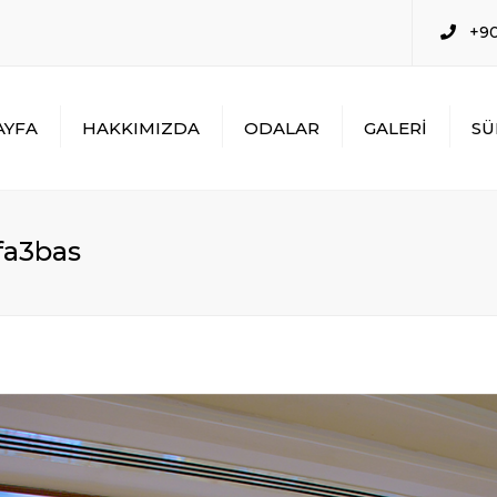
+90
AYFA
HAKKIMIZDA
ODALAR
GALERİ
SÜ
STANDART DOUBLE
ROOM
STANDART TWİN ROOM
fa3bas
TRIPLE ROOM
DELUX SUIT